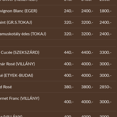
vignon Blanc (EGER)
240.-
2400.-
1800.-
mint (GR.S.TOKAJ)
320.-
3200.-
2400.-
gamuskotály édes (TOKAJ)
320.-
3200.-
2400.-
é Cucée (SZEKSZÁRD)
440.-
4400.-
3300.-
már Rosé (VILLÁNY)
400.-
4000.-
3000.-
sé (ETYEK-BUDAI)
400.-
4000.-
3000.-
d Rosé
380.-
3800.-
2850-.
ernet Franc (VILLÁNY)
400.-
4000.-
3000.-
 Shiraz (VILLÁNY)
400.-
4000.-
3000.-