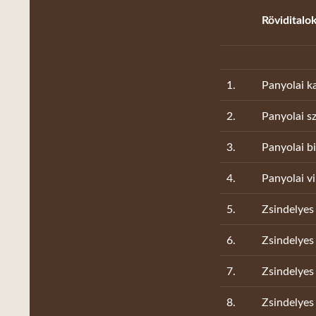
Röviditalo
1.
Panyolai ka
2.
Panyolai sz
3.
Panyolai bi
4.
Panyolai v
5.
Zsindelyes 
6.
Zsindelyes
7.
Zsindelyes 
8.
Zsindelyes