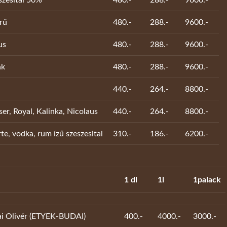
rű
480.-
288.-
9600.-
us
480.-
288.-
9600.-
nk
480.-
288.-
9600.-
440.-
264.-
8800.-
er, Royal, Kalinka, Nicolaus
440.-
264.-
8800.-
te, vodka, rum ízű szeszesital
310.-
186.-
6200.-
1 dl
1l
1palack
ai Olivér (ETYEK-BUDAI)
400.-
4000.-
3000.-