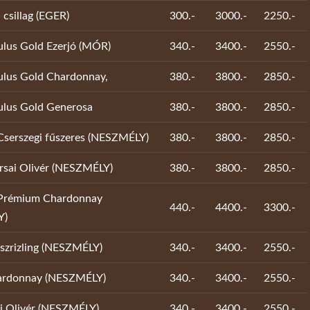
 csillag (EGER)
300.-
3000.-
2250.-
lus Gold Ezerjó (MÓR)
340.-
3400.-
2550.-
ulus Gold Chardonnay,
380.-
3800.-
2850.-
ulus Gold Generosa
380.-
3800.-
2850.-
serszegi fűszeres (NESZMÉLY)
380.-
3800.-
2850.-
rsai Olivér (NESZMÉLY)
380.-
3800.-
2850.-
Prémium Chardonnay
440.-
4400.-
3300.-
Y)
aszrizling (NESZMÉLY)
340.-
3400.-
2550.-
hardonnay (NESZMÉLY)
340.-
3400.-
2550.-
sai Olivér (NESZMÉLY)
340.-
3400.-
2550.-