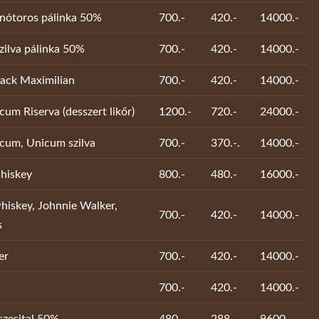
znótoros pálinka 50%
700.-
420.-
14000.-
zilva pálinka 50%
700.-
420.-
14000.-
ack Maximilian
700.-
420.-
14000.-
um Riserva (desszert likőr)
1200.-
720.-
24000.-
cum, Unicum szilva
700.-
370.-.
14000.-
hiskey
800.-
480.-
16000.-
iskey, Johnnie Walker,
700.-
420.-
14000.-
s
er
700.-
420.-
14000.-
700.-
420.-
14000.-
szesital 50%
480.-
288.-
9600.-