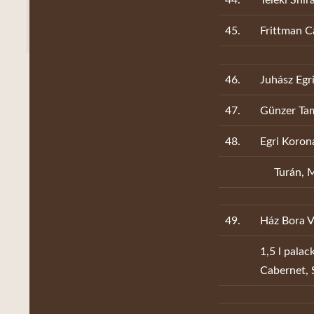
45.
Frittman 
46.
Juhász Egr
47.
Günzer Ta
48.
Egri Koron
Turán, Me
49.
Ház Bora 
1,5 l palac
Cabernet, 