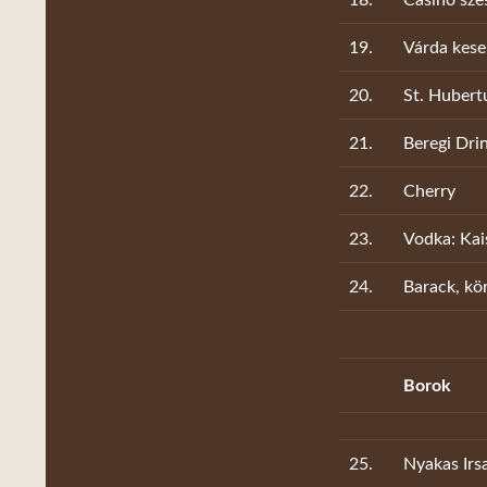
19.
Várda kese
20.
St. Hubert
21.
Beregi Dri
22.
Cherry
23.
Vodka: Kais
24.
Barack, kör
Borok
25.
Nyakas Irs