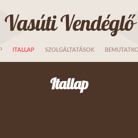
Vasúti Vendéglő
P
ITALLAP
SZOLGÁLTATÁSOK
BEMUTATK
Itallap