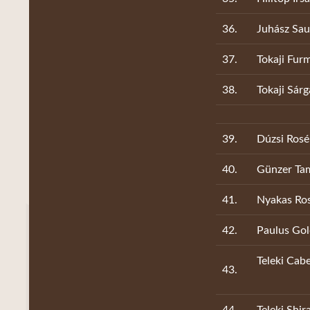
36.
Juhász Sau
37.
Tokaji Fur
38.
Tokaji Sár
39.
Dúzsi Ros
40.
Günzer Ta
41.
Nyakas Ro
42.
Paulus Gol
Teleki Cab
43.
44.
Teleki