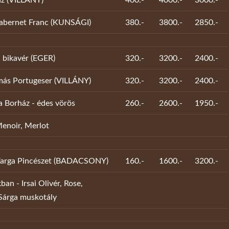
Cabernet Franc (KUNSÁGI)
380.-
3800.-
2850.-
i bikavér (EGER)
320.-
3200.-
2400.-
más Portugeser (VILLÁNY)
320.-
3200.-
2400.-
a Borház - édes vörös
260.-
2600.-
1950.-
noir, Merlot
Varga Pincészet (BADACSONY)
160.-
1600.-
3200.-
kban - Irsai Olivér, Rose,
Sárga muskotály