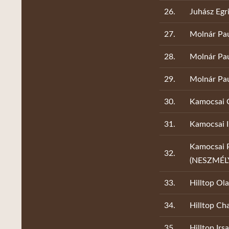
26.
Juhász Egri
27.
Molnár Pau
28.
Molnár Pa
29.
Molnár Pa
30.
Kamocsai C
31.
Kamocsai I
Kamocsai 
32.
(NESZMÉL
33.
Hilltop Ol
34.
Hilltop C
35.
Hilltop Ir