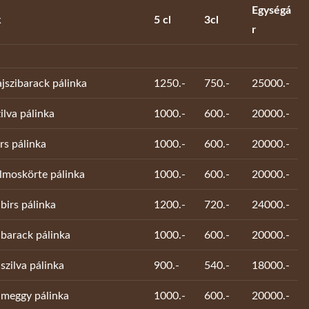
Egységá
k
5 cl
3cl
r
jszibarack pálinka
1250.-
750.-
25000.-
ilva pálinka
1000.-
600.-
20000.-
rs pálinka
1000.-
600.-
20000.-
ilmoskörte pálinka
1000.-
600.-
20000.-
birs pálinka
1200.-
720.-
24000.-
 barack pálinka
1000.-
600.-
20000.-
szilva pálinka
900.-
540.-
18000.-
 meggy pálinka
1000.-
600.-
20000.-