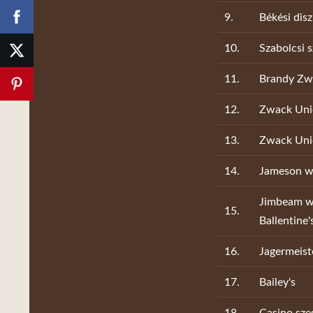
9.
Békési dis
10.
Szabolcsi s
11.
Brandy Zw
12.
Zwack Unic
13.
Zwack Uni
14.
Jameson w
Jimbeam wh
15.
Ballentine'
16.
Jagermeist
17.
Bailey's
18.
Casino sze