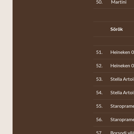
50.
Martini
Sörök
51.
Heineken 0,
52.
Heineken 0
53.
Stella Artoi
54.
Stella Artoi
55.
Staroprame
56.
Staroprame
57.
Borsodi vil